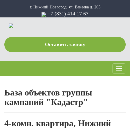
г. Нижний Новгород, ул. Ванеева д. 205
+7 (831) 414 17 67
Оставить заявку
Toggle
naviga
База объектов группы
кампаний "Кадастр"
4-комн. квартира, Нижний