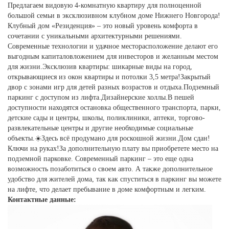
️Предлагаем видовую 4-комнатную квартиру для полноценной
большой семьи в эксклюзивном клубном доме Нижнего Новгорода!
Клубный дом «Резиденция» – это новый уровень комфорта в
сочетании с уникальными архитектурными решениями.
Современные технологии и удачное месторасположение делают его
выгодным капиталовложением для инвесторов и желанным местом
для жизни.Эксклюзив квартиры: шикарные виды на город,
открывающиеся из окон квартиры и потолки 3,5 метра!Закрытый
двор с зонами игр для детей разных возрастов и отдыха.Подземный
паркинг с доступом из лифта.Дизайнерские холлы.В пешей
доступности находятся остановка общественного транспорта, парки,
детские сады и центры, школы, поликлиники, аптеки, торгово-
развлекательные центры и другие необходимые социальные
объекты.☀️Здесь всё продумано для роскошной жизни.Дом сдан!
Ключи на руках!За дополнительную плату вы приобретете место на
подземной парковке. Современный паркинг – это еще одна
возможность позаботиться о своем авто. А также дополнительное
удобство для жителей дома, так как спуститься в паркинг вы можете
на лифте, что делает пребывание в доме комфортным и легким.
Контактные данные: