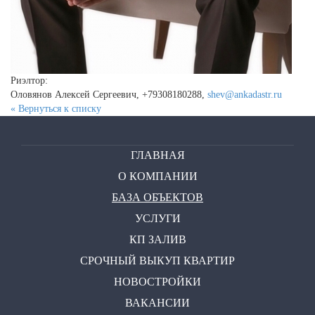
Риэлтор:
Оловянов Алексей Сергеевич, +79308180288,
shev@ankadastr.ru
« Вернуться к списку
ГЛАВНАЯ
О КОМПАНИИ
БАЗА ОБЪЕКТОВ
УСЛУГИ
КП ЗАЛИВ
СРОЧНЫЙ ВЫКУП КВАРТИР
НОВОСТРОЙКИ
ВАКАНСИИ