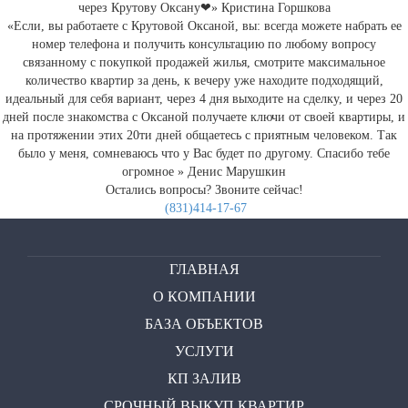
через Крутову Оксану❤»
Кристина Горшкова
«Если, вы работаете с Крутовой Оксаной, вы: всегда можете набрать ее
номер телефона и получить консультацию по любому вопросу
связанному с покупкой продажей жилья, смотрите максимальное
количество квартир за день, к вечеру уже находите подходящий,
идеальный для себя вариант, через 4 дня выходите на сделку, и через 20
дней после знакомства с Оксаной получаете ключи от своей квартиры, и
на протяжении этих 20ти дней общаетесь с приятным человеком. Так
было у меня, сомневаюсь что у Вас будет по другому. Спасибо тебе
огромное »
Денис Марушкин
Остались вопросы?
Звоните сейчас!
(831)414-17-67
ГЛАВНАЯ
О КОМПАНИИ
БАЗА ОБЪЕКТОВ
УСЛУГИ
КП ЗАЛИВ
СРОЧНЫЙ ВЫКУП КВАРТИР