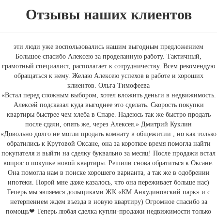
Отзывы наших клиентов
эти люди уже воспользовались нашим выгодным предложением
Большое спасибо Алексею за проделанную работу. Тактичный,
грамотный специалист, располагает к сотрудничеству. Всем рекомендую
обращаться к нему. Желаю Алексею успехов в работе и хороших
клиентов.
Ольга Тимофеева
«Встал перед сложным выбором, хотел вложить деньги в недвижимость.
Алексей подсказал куда выгоднее это сделать. Скорость покупки
квартиры быстрее чем хлеба в Спаре. Надеюсь так же быстро продать
после сдачи, опять же, через Алексея.»
Дмитрий Куклин
«Довольно долго не могли продать комнату в общежитии , но как только
обратились к Крутовой Оксане, она за короткое время помогла найти
покупателя и выйти на сделку буквально за месяц! После продажи встал
вопрос о покупке новой квартиры. Решили снова обратиться к Оксане.
Она помогла нам в поиске хорошего варианта, а так же в одобрении
ипотеки. Порой мне даже казалось, что она переживает больше нас)
Теперь мы являемся дольщиками ЖК «КМ Анкудиновский парк» и с
нетерпением ждем въезда в новую квартиру) Огромное спасибо за
помощь❤ Теперь любая сделка купли-продажи недвижимости только